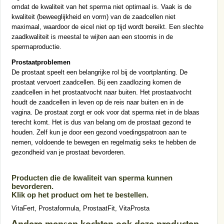
omdat de kwaliteit van het sperma niet optimaal is. Vaak is de
kwaliteit (beweeglijkheid en vorm) van de zaadcellen niet
maximaal, waardoor de eicel niet op tijd wordt bereikt. Een slechte
zaadkwaliteit is meestal te wijten aan een stoornis in de
spermaproductie.
Prostaatproblemen
De prostaat speelt een belangrijke rol bij de voortplanting. De
prostaat vervoert zaadcellen. Bij een zaadlozing komen de
zaadcellen in het prostaatvocht naar buiten. Het prostaatvocht
houdt de zaadcellen in leven op de reis naar buiten en in de
vagina. De prostaat zorgt er ook voor dat sperma niet in de blaas
terecht komt. Het is dus van belang om de prostaat gezond te
houden. Zelf kun je door een gezond voedingspatroon aan te
nemen, voldoende te bewegen en regelmatig seks te hebben de
gezondheid van je prostaat bevorderen.
Producten die de kwaliteit van sperma kunnen
bevorderen.
Klik op het product om het te bestellen.
VitaFert
,
Prostaformula
,
ProstaatFit
,
VitaProsta
Andere mensen kochten ook deze producten