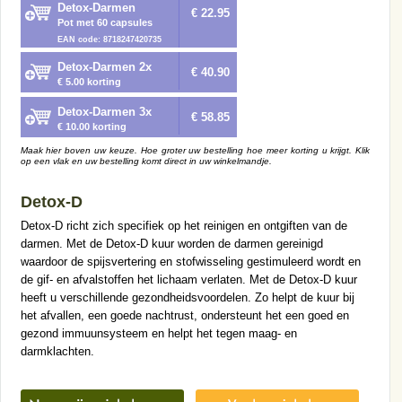
Detox-Darmen
€ 22.95
Pot met 60 capsules
EAN code: 8718247420735
Detox-Darmen 2x
€ 40.90
€ 5.00 korting
Detox-Darmen 3x
€ 58.85
€ 10.00 korting
Maak hier boven uw keuze. Hoe groter uw bestelling hoe meer korting u krijgt. Klik
op een vlak en uw bestelling komt direct in uw winkelmandje.
Detox-D
Detox-D richt zich specifiek op het reinigen en ontgiften van de
darmen. Met de Detox-D kuur worden de darmen gereinigd
waardoor de spijsvertering en stofwisseling gestimuleerd wordt en
de gif- en afvalstoffen het lichaam verlaten. Met de Detox-D kuur
heeft u verschillende gezondheidsvoordelen. Zo helpt de kuur bij
het afvallen, een goede nachtrust, ondersteunt het een goed en
gezond immuunsysteem en helpt het tegen maag- en
darmklachten.