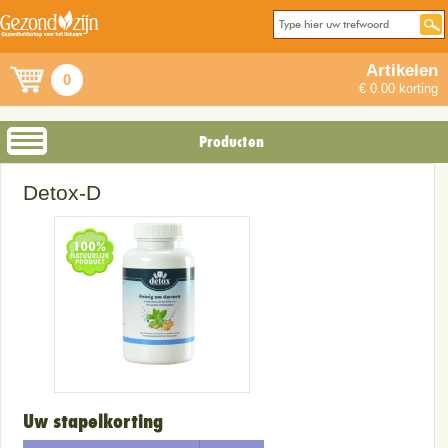
Artikelen
0
€ 0.00 korting
Producten
Detox-D
Uw stapelkorting