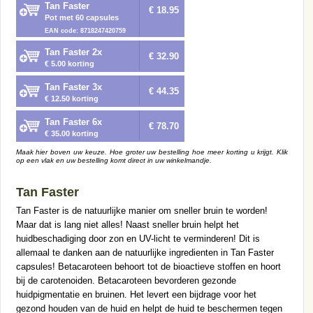
Tan Faster
€ 18.95
Pot met 60 capsules
EAN code: 8718247420759
Tan Faster 2x
€ 32.90
€ 5.00 korting
Tan Faster 3x
€ 44.35
€ 12.50 korting
Tan Faster 6x
€ 78.70
€ 35.00 korting
Maak hier boven uw keuze. Hoe groter uw bestelling hoe meer korting u krijgt. Klik
op een vlak en uw bestelling komt direct in uw winkelmandje.
Tan Faster
Tan Faster is de natuurlijke manier om sneller bruin te worden!
Maar dat is lang niet alles! Naast sneller bruin helpt het
huidbeschadiging door zon en UV-licht te verminderen! Dit is
allemaal te danken aan de natuurlijke ingredienten in Tan Faster
capsules! Betacaroteen behoort tot de bioactieve stoffen en hoort
bij de carotenoiden. Betacaroteen bevorderen gezonde
huidpigmentatie en bruinen. Het levert een bijdrage voor het
gezond houden van de huid en helpt de huid te beschermen tegen