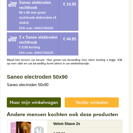
Saneo elektroden
€ 14.95
rechthoek
50 x 90 mm grote
rechthoek elektroden (4
stuks)
EAN code: 4260217661159
3 x Saneo elektroden
€ 44.85
rechthoek
€ 0.00 korting
EAN code: 4260217661159
Maak hier boven uw keuze. Hoe groter uw bestelling hoe meer korting u krijgt. Klik
op een vlak en uw bestelling komt direct in uw winkelmandje.
Saneo electroden 50x90
Saneo electroden 50x90
Andere mensen kochten ook deze producten
Velvet Shave 2x