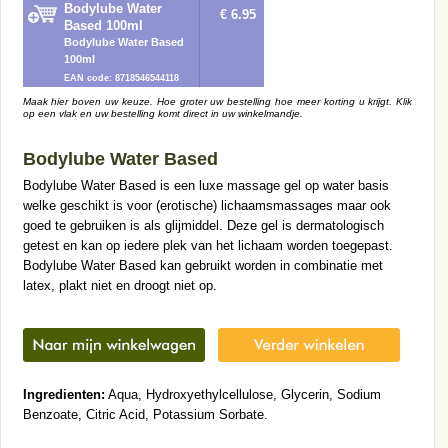
Bodylube Water
€ 6.95
Based 100ml
Bodylube Water Based
100ml
EAN code: 8718546544118
Maak hier boven uw keuze. Hoe groter uw bestelling hoe meer korting u krijgt. Klik
op een vlak en uw bestelling komt direct in uw winkelmandje.
Bodylube Water Based
Bodylube Water Based is een luxe massage gel op water basis
welke geschikt is voor (erotische) lichaamsmassages maar ook
goed te gebruiken is als glijmiddel. Deze gel is dermatologisch
getest en kan op iedere plek van het lichaam worden toegepast.
Bodylube Water Based kan gebruikt worden in combinatie met
latex, plakt niet en droogt niet op.
Ingredienten:
Aqua, Hydroxyethylcellulose, Glycerin, Sodium
Benzoate, Citric Acid, Potassium Sorbate.