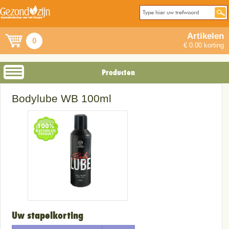
Artikelen
0
€ 0.00 korting
Producten
Bodylube WB 100ml
Uw stapelkorting