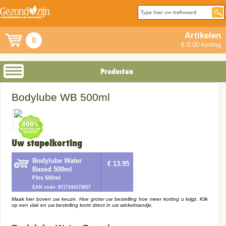
Artikelen
0
€ 0.00 korting
Producten
Bodylube WB 500ml
Uw stapelkorting
Bodylube Water
€ 13.95
Based 500ml
Fles 500ml
EAN code: 8717344173827
Maak hier boven uw keuze. Hoe groter uw bestelling hoe meer korting u krijgt. Klik
op een vlak en uw bestelling komt direct in uw winkelmandje.