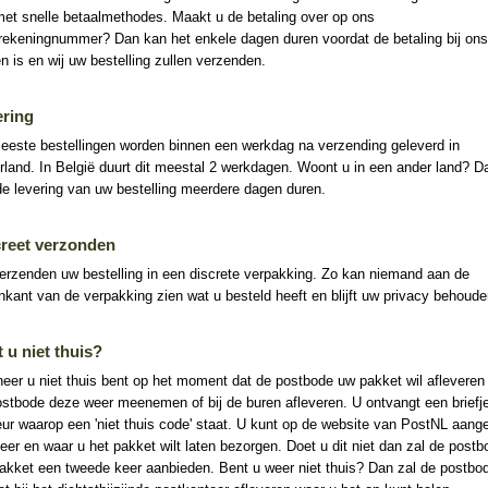
met snelle betaalmethodes. Maakt u de betaling over op ons
rekeningnummer? Dan kan het enkele dagen duren voordat de betaling bij ons
n is en wij uw bestelling zullen verzenden.
ering
eeste bestellingen worden binnen een werkdag na verzending geleverd in
land. In België duurt dit meestal 2 werkdagen. Woont u in een ander land? D
e levering van uw bestelling meerdere dagen duren.
creet verzonden
erzenden uw bestelling in een discrete verpakking. Zo kan niemand aan de
nkant van de verpakking zien wat u besteld heeft en blijft uw privacy behoude
 u niet thuis?
er u niet thuis bent op het moment dat de postbode uw pakket wil afleveren
stbode deze weer meenemen of bij de buren afleveren. U ontvangt een briefje
ur waarop een 'niet thuis code' staat. U kunt op de website van PostNL aang
er en waar u het pakket wilt laten bezorgen. Doet u dit niet dan zal de postb
pakket een tweede keer aanbieden. Bent u weer niet thuis? Dan zal de postbo