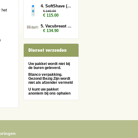
4. SoftShave (150 ml) 10x
 het
€ 140.00
€ 115.00
5. Vacubreast pomp met 2 potten
€ 134.90
w
Discreet verzonden
Uw pakket wordt niet bij
de buren geleverd.
Blanco verpakking.
Gezond Bezig Zijn wordt
niet als afzender vermeld
U kunt uw pakket
anoniem bij ons ophalen
varingen