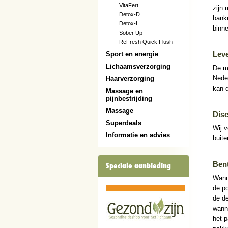
VitaFert
zijn 
Detox-D
bank
Detox-L
binne
Sober Up
ReFresh Quick Flush
Lev
Sport en energie
Lichaamsverzorging
De m
Neder
Haarverzorging
kan d
Massage en
pijnbestrijding
Massage
Dis
Superdeals
Wij v
Informatie en advies
buite
Bent
Speciale aanbieding
Wanne
de po
de de
wanne
het 