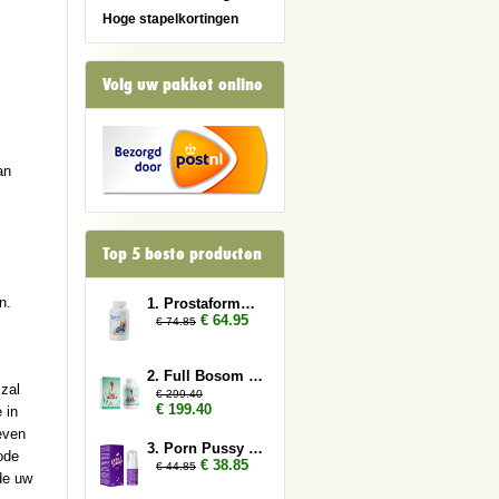
Hoge stapelkortingen
Volg uw pakket online
an
Top 5 beste producten
n.
1. Prostaformula 3x
€ 64.95
€ 74.85
2. Full Bosom 12x
 zal
€ 299.40
€ 199.40
 in
even
3. Porn Pussy 3x
ode
€ 38.85
€ 44.85
de uw