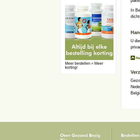
pakke
In Be
dicht
Han
U die
priv
Meer bestellen = Meer
korting!
Ver
Gezo
Neder
Belgi
Over Gezond Bezig
Bestellen