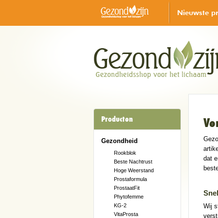
Nieuwste p
Producten
Ve
Gezon
Gezondheid
artik
Rookblok
dat e
Beste Nachtrust
beste
Hoge Weerstand
Prostaformula
ProstaatFit
Snel
Phytofemme
KG-2
Wij s
VitaProsta
verst