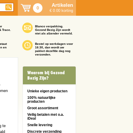
Artikelen
0
€ 0.00 korting
or
Blanco verpakking.
& Trace.
Gezond Bezig Zijn wordt
niet als afzender vermeld.
staat
Bestel op werkdagen voor
en en
16:30, dan wordt uw
pakket dezelfde dag nog
verzonden.
Waarom bij Gezond
Bezig Zijn?
e
komen
Unieke eigen producten
100% natuurlijke
producten
Groot assortiment
Veilig betalen met o.a.
iDeal
Snelle levering
g te
ald
Discrete verzending