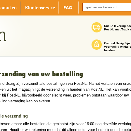
roducten
Klantenservice
FAQ
Snelle levering do
PostNL met Track 
Gezond Bezig Zijn 
voor veilig winkel
betalen.
rzending van uw bestelling
d Bezig Zijn verzendt alle bestellingen via PostNL. Na het verlaten van onz
elen uit het magazijn ligt de verzending in handen van PostNL. Het kan voor
r bij PostNL, bijvoorbeeld door slecht weer, problemen ontstaan waardoor uw
lling vertraging kan opleveren.
le verzending
treven ernaar alle bestellen die geplaatst zijn voor 16:00 nog dezelfde werkda
uren. Houdt er wel rekening mee dat dit alleen geldt voor bestellingen die beta