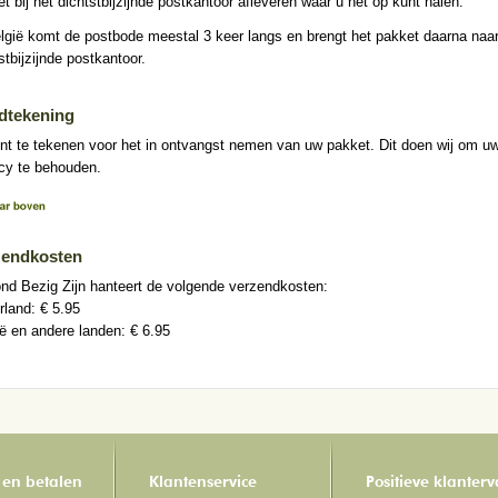
t bij het dichtstbijzijnde postkantoor afleveren waar u het op kunt halen.
lgië komt de postbode meestal 3 keer langs en brengt het pakket daarna naar
stbijzijnde postkantoor.
dtekening
nt te tekenen voor het in ontvangst nemen van uw pakket. Dit doen wij om u
acy te behouden.
zendkosten
nd Bezig Zijn hanteert de volgende verzendkosten:
land: € 5.95
ë en andere landen: € 6.95
 en betalen
Klantenservice
Positieve klanter